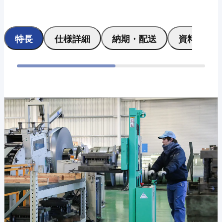
特長
仕様詳細
納期・配送
資料ダウ