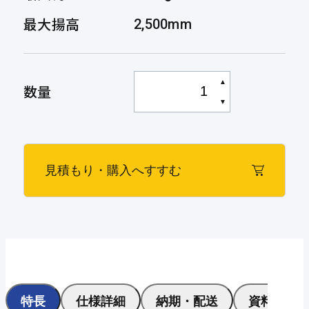
最大揚高
2,500mm
▲
数量
▼
見積もり・購入へすすむ
特長
仕様詳細
納期・配送
資料ダウ