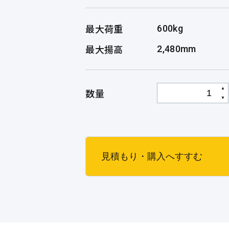
最大荷重
600kg
最大揚高
2,480mm
▲
数量
▼
見積もり・購入へすすむ