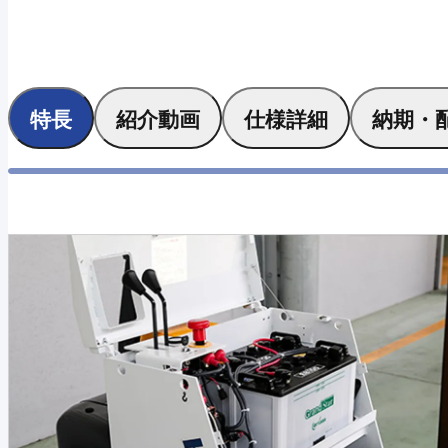
特長
紹介動画
仕様詳細
納期・