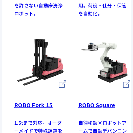
を許さない自動床洗浄
用。荷役・仕分・保管
ロボット。
を自動化。
ROBO Fork 15
ROBO Square
1.5tまで対応。オーダ
自律移動×ロボットア
ーメイドで特殊課題を
ームで自動デバンニン