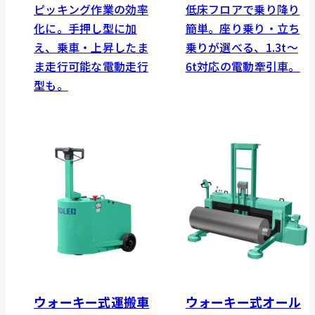
ピッキング作業の効率
低床フロアで乗り降り
化に。手押し型に加
簡単。座り乗り・立ち
え、乗車・上昇したま
乗りが選べる、1.3t～
ま走行可能な電動走行
6t対応の電動牽引車。
型も。
ウォーキー式運搬車
ウォーキー式オール