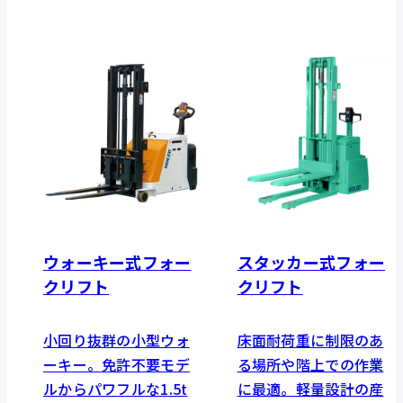
ウォーキー式フォー
スタッカー式フォー
クリフト
クリフト
小回り抜群の小型ウォ
床面耐荷重に制限のあ
ーキー。免許不要モデ
る場所や階上での作業
ルからパワフルな1.5t
に最適。軽量設計の産