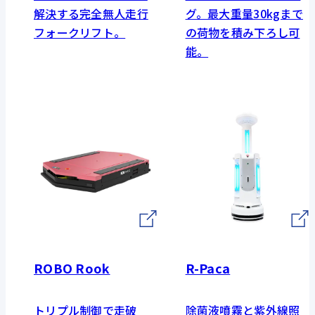
解決する完全無人走行
グ。最大重量30kgまで
フォークリフト。
の荷物を積み下ろし可
能。
ROBO Rook
R-Paca
トリプル制御で走破
除菌液噴霧と紫外線照