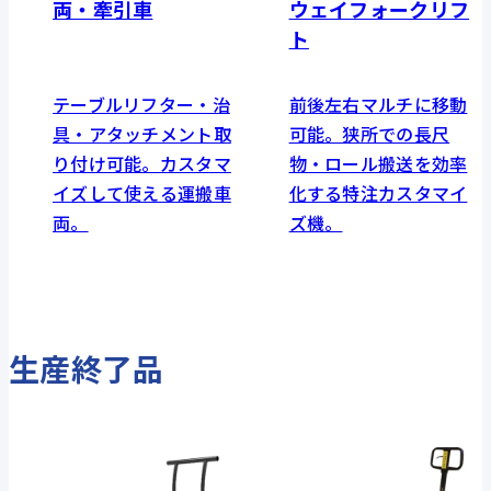
両・牽引車
ウェイフォークリフ
ト
テーブルリフター・治
前後左右マルチに移動
具・アタッチメント取
可能。狭所での長尺
り付け可能。カスタマ
物・ロール搬送を効率
イズして使える運搬車
化する特注カスタマイ
両。
ズ機。
生産終了品