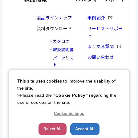
製品ラインナップ
事例紹介
資料ダウンロード
サービス・サポー
ト
カタログ
よくある質問
取扱説明書
お問い合わせ
パーツリス
ト
図面
This site uses cookies to improve the usability of
the site.
>Please read the
"Cookie Policy"
regarding the
個人情報保護方針
特定商取引について
use of cookies on the site.
サイトマップ
Cookie Settings
Reject All
Accept All
© NKC All Rights Reserved.