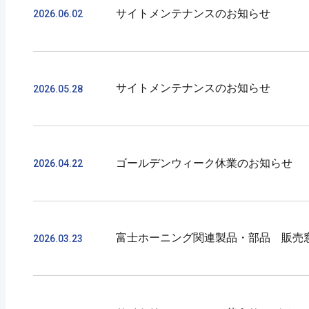
サイトメンテナンスのお知らせ
・九州全域
2026.06.02
なお、地震の影響に伴い商品のお受
平素よりKOLECをご利用いただき
いただく場合がございます。
サイトメンテナンスのお知らせ
2026.05.28
この度、下記日程にてサーバーメン
お客様にはご不便とご心配をおかけ
下記の時間につきましてはWEBサイ
平素よりKOLECをご利用いただき
【メンテナンス期間】 2026年6月2日 (火)
ゴールデンウィーク休業のお知らせ
2026.04.22
この度、下記日程にてサーバーメン
※作業の状況により終了時間が前後
下記の時間につきましてはWEBサイ
お客様にはご不便をおかけいたしま
平素よりKOLECをご利用いただき
【メンテナンス期間】 2026年5月28日 (木)
富士ホーニング関連製品・部品 販売
2026.03.23
弊社は2026年4月29日(水)～5月
※作業の状況により終了時間が前後
休業前の最終出荷は27日（月）、休
お客様にはご不便をおかけいたしま
いつもKOLECをご利用いただき誠
期間中のご注文・お問い合わせにつき
ご迷惑をおかけいたしますが、何卒