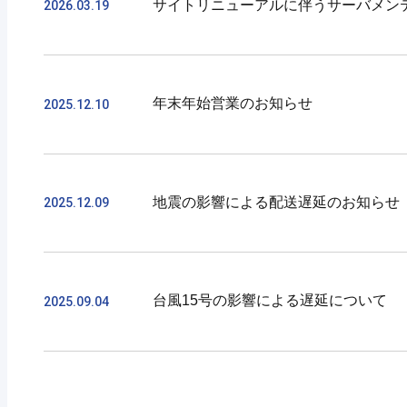
サイトリニューアルに伴うサーバメン
2026.03.19
3月23日に実施いたしましたサイト
ました。
KOLECサイトでのお取り扱いは終
平素よりKOLECをご利用いただき
AMHA販売ページには、下記URLよ
年末年始営業のお知らせ
2025.12.10
この度、KOLECサイトをリニュー
https://www.amha-net.com/user_d
リニューアル作業に伴い、下記日時
この間はKOLECのサイトをご利用
お客様にはご不便をおかけいたしま
平素は格別のお引き立てを賜り、厚
メンテナンス実施期間：3月23日 10:0
地震の影響による配送遅延のお知らせ（1
2025.12.09
誠に勝手ながら、2025年12月27日
この間に頂戴しましたご注文、お問い
お客様にはご不便をおかけいたしま
いつもKOLECをご利用いただき誠
また、昨今の物流事情を考慮しまし
年内最終出荷日が早まる可能性がご
台風15号の影響による遅延について
2025.09.04
12月8日の青森県東方沖を震源とす
に遅延が発生いたします。
お客様にはご不便をおかけいたしま
お客さまには大変ご迷惑をお掛け致
平素は格別のお引き立てを賜り、厚
【対象地域】
台風15号が九州に接近し日本列島の