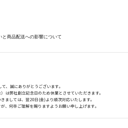
いと商品配送への影響について
誠にありがとうございます。
生いたしました大規模な地震におきまして、被災された方々に心よりお見
念申し上げます。
まして、誠にありがとうございます。
停止などの影響につきまして、各運送会社より情報が入り次第、弊社W
日（木）は弊社創立記念日のため休業とさせていただきます。
きましては、翌20日(金)より順次対応いたします。
すが、何卒ご理解を賜りますようお願い申し上げます。
通りです。
合町）、八代市、宇土市、宇城市、下益城郡、八代郡）