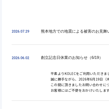
熊本地方での地震による被害のお見舞
2026.07.29
平素よりKOLECをご利用いただき
創立記念日休業のお知らせ（6/19）
2026.06.02
2026年7月28日に熊本地方で発
の一刻も早い復旧・復興を心より祈
平素よりKOLECをご利用いただき
この度の地震に伴う運送便の遅延・
誠に勝手ながら、2026年6月19
更新させていただきます。
この間に頂きましたお問い合わせにつ
お客様にはご不便をおかけいたしま
7月29日現在の運送便状況は下記の
【配達停止】
・熊本県（熊本市南区（城南町・富
【遅延の可能性あり】